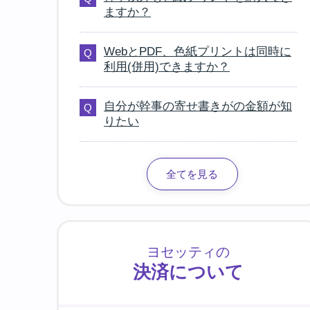
ますか？
WebとPDF、色紙プリントは同時に
利用(併用)できますか？
自分が幹事の寄せ書きがの金額が知
りたい
全てを見る
ヨセッティの
決済について