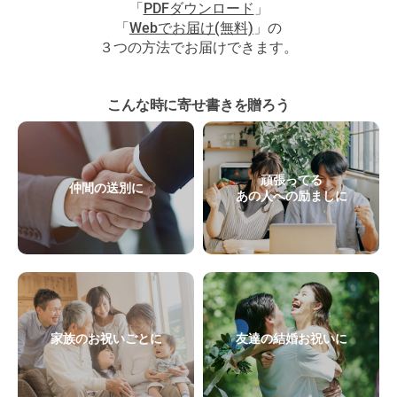
「
PDFダウンロード
」
「
Webでお届け(無料)
」の
３つの方法でお届けできます。
こんな時に寄せ書きを贈ろう
頑張ってる
仲間の送別に
あの人への励ましに
家族のお祝いごとに
友達の結婚お祝いに